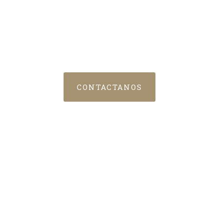
del Mar
CONFÍA EN NUESTRO DEPARTAMENTO PARA
GESTIONAR ESTUDIOS DE RIESGO,
TRAMITAR Y DAR SEGUIMIENTO A
SINIESTROS. ¡TU TRANQUILIDAD ESTÁ EN
NUESTRAS MANOS!
CONTACTANOS